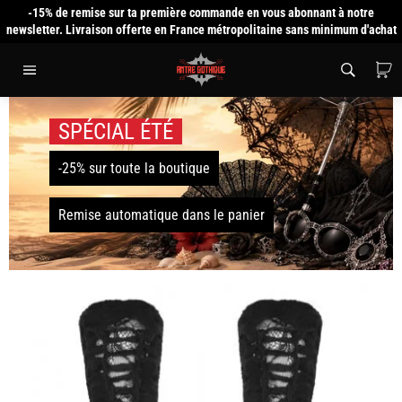
Passer
-15% de remise sur ta première commande en vous abonnant à notre
au
newsletter. Livraison offerte en France métropolitaine sans minimum d'achat
contenu
P
Navigation
SPÉCIAL ÉTÉ
-25% sur toute la boutique
Remise automatique dans le panier