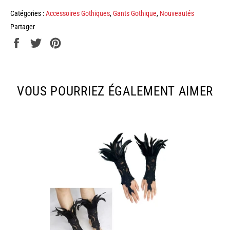
Catégories :
Accessoires Gothiques
,
Gants Gothique
,
Nouveautés
Partager
Partager
Tweeter
Épingler
sur
sur
sur
Facebook
Twitter
Pinterest
VOUS POURRIEZ ÉGALEMENT AIMER