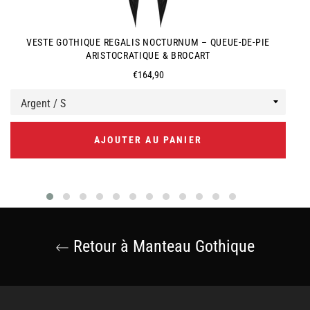
VESTE GOTHIQUE REGALIS NOCTURNUM – QUEUE-DE-PIE
ARISTOCRATIQUE & BROCART
Prix
€164,90
régulier
AJOUTER AU PANIER
Retour à Manteau Gothique