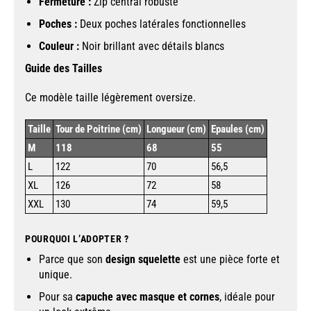
Fermeture :
Zip central robuste
Poches :
Deux poches latérales fonctionnelles
Couleur :
Noir brillant avec détails blancs
Guide des Tailles
Ce modèle taille légèrement oversize.
Taille
Tour de Poitrine (cm)
Longueur (cm)
Epaules (cm)
M
118
68
55
L
122
70
56,5
XL
126
72
58
XXL
130
74
59,5
POURQUOI L’ADOPTER ?
Parce que son
design squelette
est une pièce forte et
unique.
Pour sa
capuche avec masque et cornes
, idéale pour