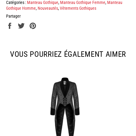
Catégories :
Manteau Gothique
,
Manteau Gothique Femme
,
Manteau
Gothique Homme
,
Nouveautés
,
Vêtements Gothiques
Partager
Partager
Tweeter
Épingler
sur
sur
sur
Facebook
Twitter
Pinterest
VOUS POURRIEZ ÉGALEMENT AIMER