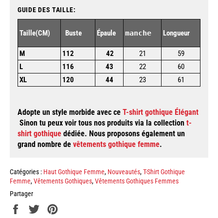
GUIDE DES TAILLE:
Taille(
CM)
Buste
Épaule
manche
Longueur
M
112
42
21
59
L
116
43
22
60
XL
120
44
23
61
Adopte un style morbide avec ce
T-shirt gothique Élégant
Sinon tu peux voir tous nos produits via la collection
t-
shirt gothique
dédiée. Nous proposons également un
grand nombre de
vêtements gothique femme
.
Catégories :
Haut Gothique Femme
,
Nouveautés
,
T-Shirt Gothique
Femme
,
Vêtements Gothiques
,
Vêtements Gothiques Femmes
Partager
Partager
Tweeter
Épingler