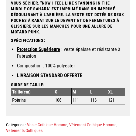
VOUS SÉCHER, "NOW I FEEL LIKE STANDING IN THE
MIDDLE OF SAHARA" EST IMPRIMÉ DANS UN IMPRIMÉ
DÉGOULINANT À L'ARRIÈRE. LA VESTE EST DOTÉE DE DEUX
POCHES À RABAT SUR LE DEVANT ET DE FERMETURES À
GLISSIÈRE SUR LES MANCHES POUR UNE ALLURE DE
MOTARD PUNK.
SPÉCIFICATIONS:
Protection Supérieure
: veste épaisse et résistante à
l'abrasion
Composition : 100% polyester
LIVRAISON STANDARD OFFERTE
GUIDE DE TAILLE:
Taille(cm)
S
M
L
XL
Poitrine
106
111
116
121
Catégories :
Veste Gothique Homme
,
Vêtement Gothique Homme
,
Vêtements Gothiques