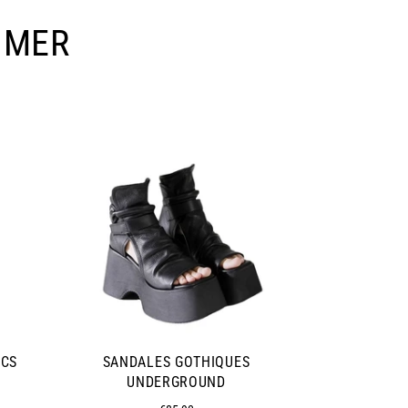
IMER
ICS
SANDALES GOTHIQUES
CHAUSSURE 
UNDERGROUND
M