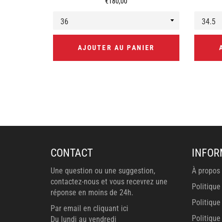
Prix
€180,00
régulier
AJOUTER AU PANIER
CONTACT
INFOR
Une question ou une suggestion,
À propos
contactez-nous et vous recevrez une
Politique
réponse en moins de 24h.
Politique
Par email en cliquant ici
Politiqu
Du lundi au vendredi