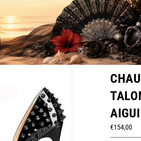
CHAU
TALO
AIGUI
Prix
€154,00
régulier