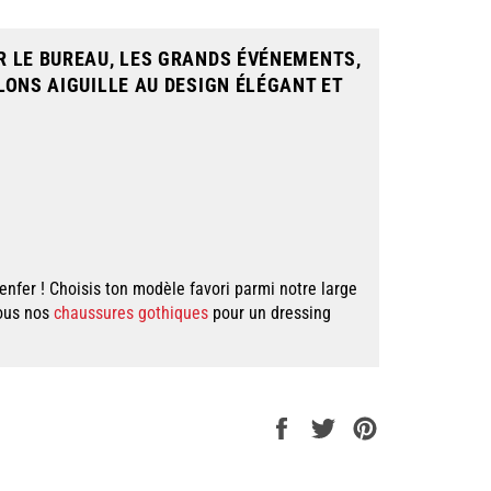
UR LE BUREAU, LES GRANDS ÉVÉNEMENTS,
LONS AIGUILLE AU DESIGN ÉLÉGANT ET
l’enfer ! Choisis ton modèle favori parmi notre large
tous nos
chaussures gothiques
pour un dressing
Partager
Tweeter
Épingler
sur
sur
sur
Facebook
Twitter
Pinterest