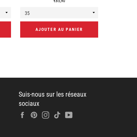
Prix
€85,90
régulier
AJOUTER AU PANIER
AJOUT
Suis-nous sur les réseaux
sociaux
Facebook
Pinterest
Instagram
Tiktok
YouTube