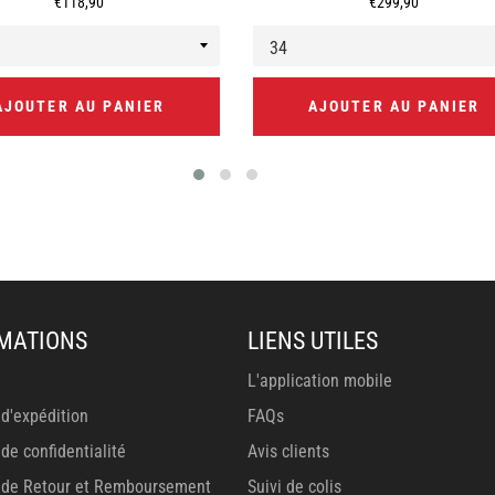
Prix
Prix
€118,90
€299,90
régulier
régulier
AJOUTER AU PANIER
AJOUTER AU PANIER
MATIONS
LIENS UTILES
L'application mobile
 d'expédition
FAQs
 de confidentialité
Avis clients
e de Retour et Remboursement
Suivi de colis