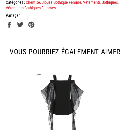
Catégories :
Chemise/Blouse Gothique Femme
,
Vêtements Gothiques
,
Vêtements Gothiques Femmes
Partager
Partager
Tweeter
Épingler
sur
sur
sur
Facebook
Twitter
Pinterest
VOUS POURRIEZ ÉGALEMENT AIMER