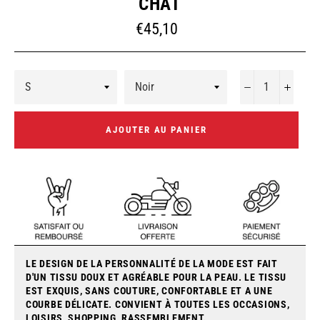
CHAT
Prix
€45,10
régulier
−
+
AJOUTER AU PANIER
LE DESIGN DE LA PERSONNALITÉ DE LA MODE EST FAIT
D'UN TISSU DOUX ET AGRÉABLE POUR LA PEAU. LE TISSU
EST EXQUIS, SANS COUTURE, CONFORTABLE ET A UNE
COURBE DÉLICATE. CONVIENT À TOUTES LES OCCASIONS,
LOISIRS, SHOPPING, RASSEMBLEMENT.