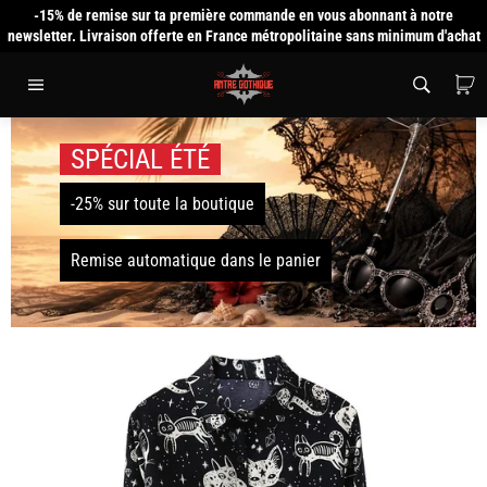
Passer
-15% de remise sur ta première commande en vous abonnant à notre
au
newsletter. Livraison offerte en France métropolitaine sans minimum d'achat
contenu
P
Navigation
SPÉCIAL ÉTÉ
-25% sur toute la boutique
Remise automatique dans le panier