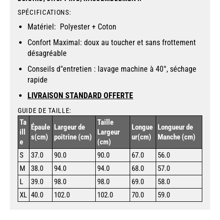
SPÉCIFICATIONS:
Matériel: Polyester + Coton
Confort Maximal: doux au toucher et sans frottement
désagréable
Conseils d"entretien : lavage machine à 40°, séchage
rapide
LIVRAISON STANDARD OFFERTE
GUIDE DE TAILLE:
Ta
Taille
Épaule
Largeur de
Longue
Longueur de
ill
Largeur
s(cm)
poitrine (cm)
ur(cm)
Manche (cm)
e
(cm)
S
37.0
90.0
90.0
67.0
56.0
M
38.0
94.0
94.0
68.0
57.0
L
39.0
98.0
98.0
69.0
58.0
XL
40.0
102.0
102.0
70.0
59.0