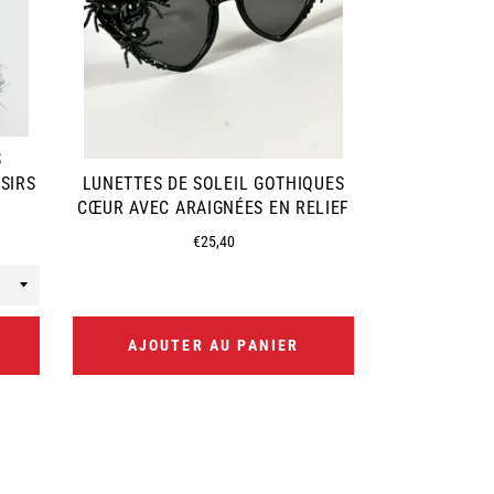
S
SIRS
LUNETTES DE SOLEIL GOTHIQUES
MUG GOTHIQ
CŒUR AVEC ARAIGNÉES EN RELIEF
– 2 MOD
Prix
€25,40
régulier
AJOUTER AU PANIER
AJOUT