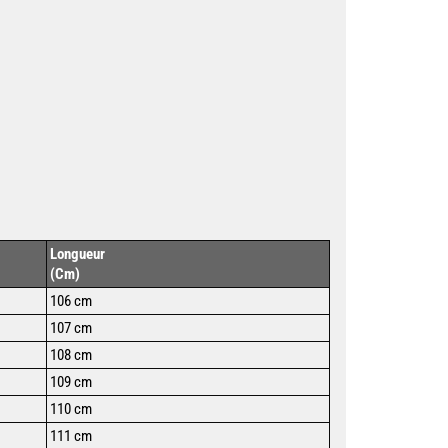
Longueur
(Cm)
106 cm
107 cm
108 cm
109 cm
110 cm
111 cm