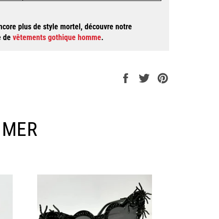
encore plus de style mortel, découvre notre
e de
vêtements gothique homme
.
Partager
Tweeter
Épingler
sur
sur
sur
Facebook
Twitter
Pinterest
IMER