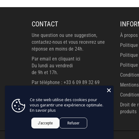
CONTACT
INFOR
Une question ou une suggestion,
À propos
contactez-nous et vous recevrez une
Politique
réponse en moins de 24h.
Politique
Par email en cliquant ici
Politiqu
Du lundi au vendredi
de 9h et 17h.
Conditio
Par téléphone : +33 6 09 89 32 69
Mentions
Du lundi au vendredi
Condition
de 9h à 12h et de 14h à 17h
Ce site web utilise des cookies pour
Droit de 
vous garantir une expérience optimale.
En savoir plus
produits
J'accepte
Refuser
© 2026,
L'Antre Gothique
.