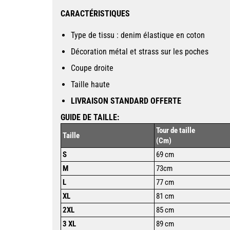
CARACTÉRISTIQUES
Type de tissu : denim élastique en coton
Décoration métal et strass sur les poches
Coupe droite
Taille haute
LIVRAISON STANDARD OFFERTE
GUIDE DE TAILLE:
Tour de taille
Taille
(Cm)
S
69 cm
M
73cm
L
77 cm
XL
81 cm
2XL
85 cm
3 XL
89 cm