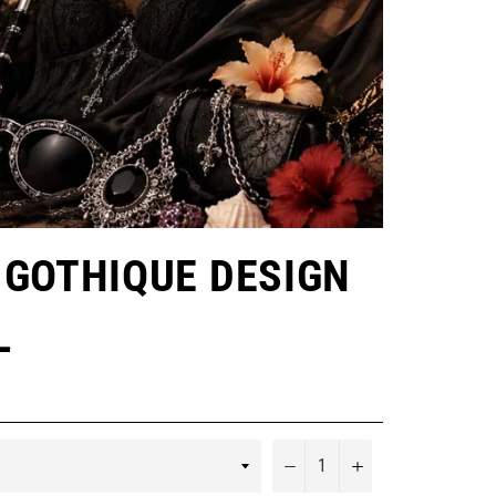
 GOTHIQUE DESIGN
L
−
+