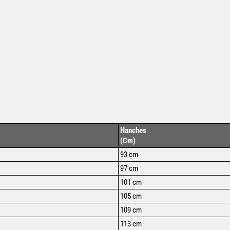
Hanches
(Cm)
93 cm
97 cm
101 cm
105 cm
109 cm
113 cm