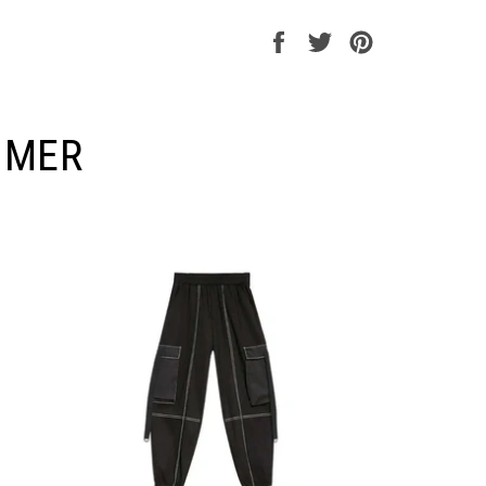
Partager
Tweeter
Épingler
sur
sur
sur
Facebook
Twitter
Pinterest
IMER