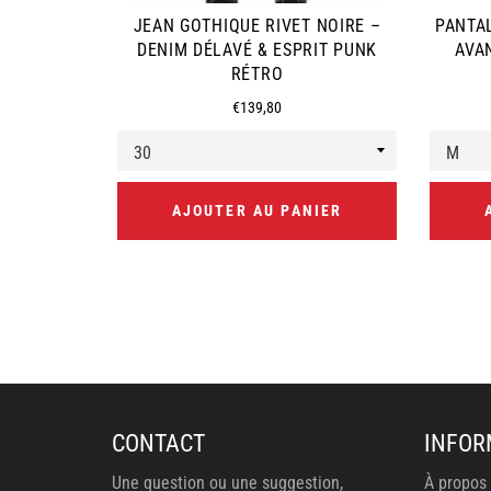
JEAN GOTHIQUE RIVET NOIRE –
PANTAL
DENIM DÉLAVÉ & ESPRIT PUNK
AVA
RÉTRO
Prix
€139,80
régulier
AJOUTER AU PANIER
CONTACT
INFOR
Une question ou une suggestion,
À propos