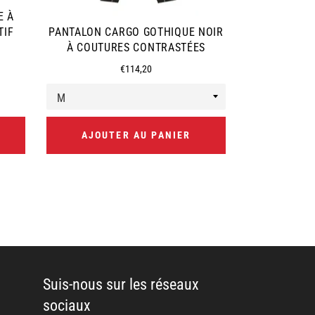
E À
TIF
PANTALON CARGO GOTHIQUE NOIR
PANTA
À COUTURES CONTRASTÉES
TRANSPARE
Prix
€114,20
régulier
AJOUTER AU PANIER
AJOUT
Suis-nous sur les réseaux
sociaux