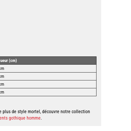
ueur (cm)
 cm
 cm
cm
 cm
e plus de style mortel, découvre notre collection
ents gothique homme
.