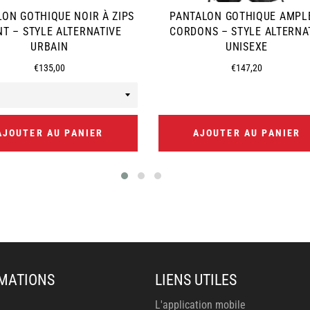
ON GOTHIQUE NOIR À ZIPS
PANTALON GOTHIQUE AMPL
NT – STYLE ALTERNATIVE
CORDONS – STYLE ALTERNA
URBAIN
UNISEXE
Prix
Prix
€135,00
€147,20
régulier
régulier
AJOUTER AU PANIER
AJOUTER AU PANIER
MATIONS
LIENS UTILES
L'application mobile