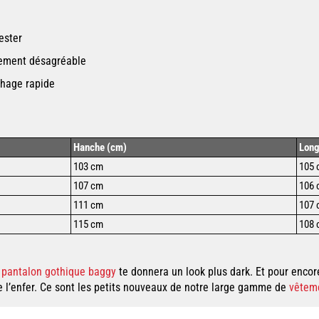
ester
tement désagréable
chage rapide
Hanche (cm)
Long
103 cm
105
107 cm
106
111 cm
107 
115 cm
108
pantalon gothique baggy
te donne
ra un look plus dark. Et pour encor
de l’enfer. Ce sont les petits nouveaux de notre large gamme de
vêtem