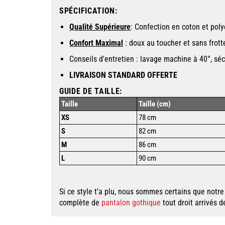
SPÉCIFICATION
:
Qualité Supérieure
: Confection en coton et poly
Confort Maximal
: doux au toucher et sans frot
Conseils d'entretien : lavage machine à 40°, sé
LIVRAISON STANDARD OFFERTE
GUIDE DE TAILLE:
Taille
Taille (cm)
XS
78 cm
S
82 cm
M
86 cm
L
90 cm
Si ce style t’a plu, nous sommes certains que notre
complète de
pantalon gothique
tout droit arrivés 