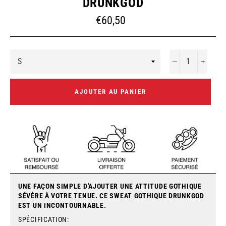
DRUNKGOD
Prix
€60,50
régulier
−
+
AJOUTER AU PANIER
UNE FAÇON SIMPLE D'AJOUTER UNE ATTITUDE GOTHIQUE
SÉVÈRE À VOTRE TENUE. CE SWEAT GOTHIQUE DRUNKGOD
EST UN INCONTOURNABLE.
SPÉCIFICATION: