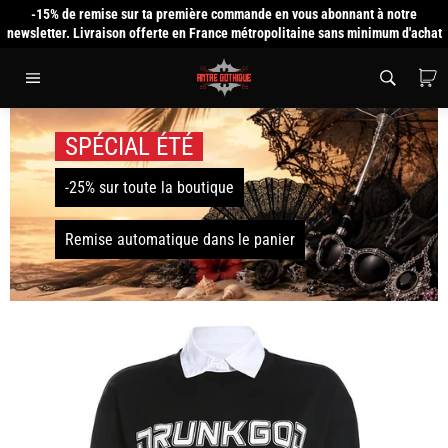
Passer
-15% de remise sur ta première commande en vous abonnant à notre
au
newsletter. Livraison offerte en France métropolitaine sans minimum d'achat
contenu
P
Navigation
SPÉCIAL ÉTÉ
-25% sur toute la boutique
Remise automatique dans le panier