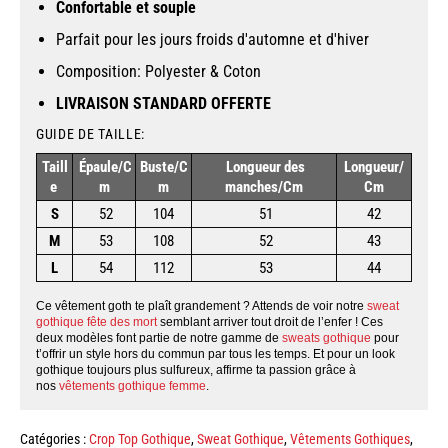
Confortabl
e
et souple
Parfait pour les jours froids d'automne et d'hiver
Composition: Polyester & Coton
LIVRAISON STANDARD OFFERTE
GUIDE DE TAILLE:
Taill
Épaule
/C
Buste
/C
Longueur des
Longueur
/
e
m
m
manches
/Cm
Cm
S
52
104
51
42
M
53
108
52
43
L
54
112
53
44
Ce vêtement goth te plaît grandement ? Attends de voir notre
sweat
gothique fête des mort
semblant arriver tout droit de l’enfer ! Ces
deux modèles font partie de notre gamme de
sweats gothique
pour
t’offrir un style hors du commun par tous les temps. Et pour un look
gothique toujours plus sulfureux, affirme ta passion grâce à
nos
vêtements gothique femme
.
Catégories :
Crop Top Gothique
,
Sweat Gothique
,
Vêtements Gothiques
,