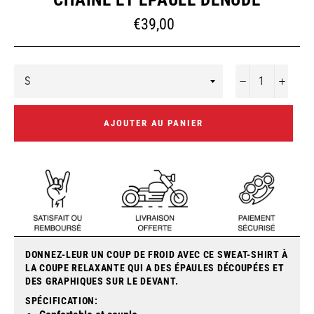
Prix
€39,00
régulier
−
+
AJOUTER AU PANIER
DONNEZ-LEUR UN COUP DE FROID AVEC CE SWEAT-SHIRT À
LA COUPE RELAXANTE QUI A DES ÉPAULES DÉCOUPÉES ET
DES GRAPHIQUES SUR LE DEVANT.
SPÉCIFICATION: