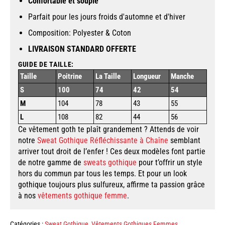
Confortabl
e
et souple
Parfait pour les jours froids d'automne et d'hiver
Composition: Polyester & Coton
LIVRAISON STANDARD OFFERTE
GUIDE DE TAILLE:
Taille
Poitrine
La Taille
Longueur
Manche
S
100
74
42
54
M
104
78
43
55
L
108
82
44
56
Ce vêtement goth te plaît grandement ? Attends de voir
notre
Sweat Gothique Réfléchissante à Chaîne
semblant
arriver tout droit de l’enfer ! Ces deux modèles font partie
de notre gamme de
sweats gothique
pour t’offrir un style
hors du commun par tous les temps. Et pour un look
gothique toujours plus sulfureux, affirme ta passion grâce
à nos
vêtements gothique femme
.
Catégories :
Sweat Gothique
,
Vêtements Gothiques Femmes