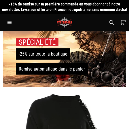
Passer
-15% de remise sur ta première commande en vous abonnant à notre
au
newsletter. Livraison offerte en France métropolitaine sans minimum d'achat
contenu
P
Navigation
SPÉCIAL ÉTÉ
-25% sur toute la boutique
Remise automatique dans le panier