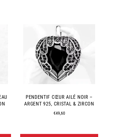
EAU
PENDENTIF CŒUR AILÉ NOIR –
PENDENTIF 
ON
ARGENT 925, CRISTAL & ZIRCON
EN AC
Prix
€49,60
régulier