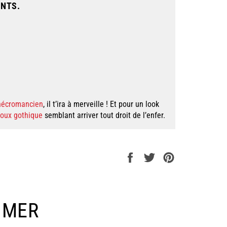
ENTS.
 nécromancien
, il t’ira à merveille ! Et pour un look
joux gothique
semblant arriver tout droit de l’enfer.
Partager
Tweeter
Épingler
sur
sur
sur
Facebook
Twitter
Pinterest
IMER