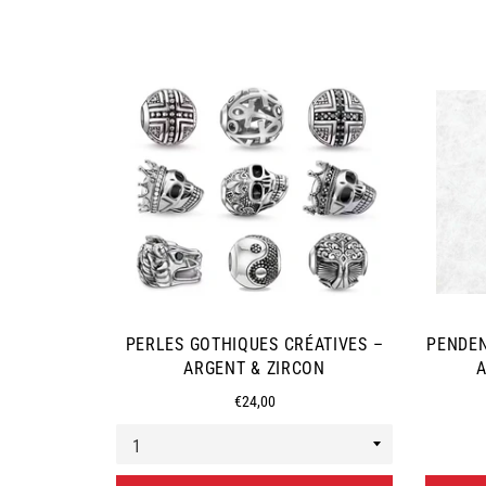
PERLES GOTHIQUES CRÉATIVES –
PENDEN
ARGENT & ZIRCON
A
Prix
€24,00
régulier