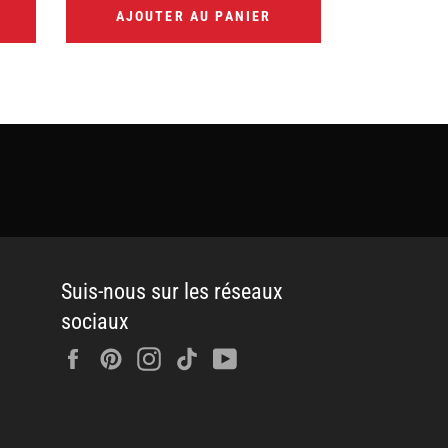
AJOUTER AU PANIER
AJOUT
Suis-nous sur les réseaux
sociaux
Facebook
Pinterest
Instagram
Tiktok
YouTube