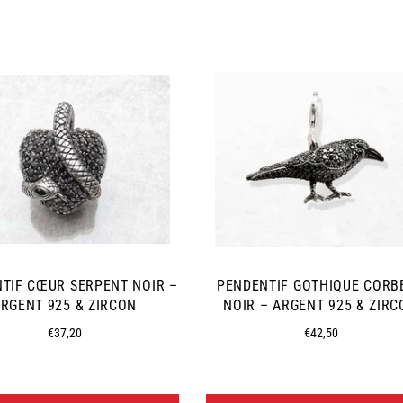
TIF CŒUR SERPENT NOIR –
PENDENTIF GOTHIQUE CORB
RGENT 925 & ZIRCON
NOIR – ARGENT 925 & ZIRC
Prix
Prix
€37,20
€42,50
régulier
régulier