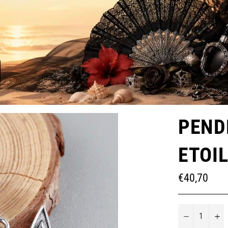
PEND
ETOIL
Prix
€40,70
régulier
−
+