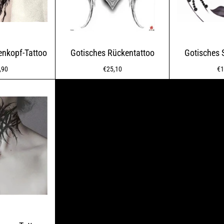
enkopf-Tattoo
Gotisches Rückentattoo
Gotisches 
maler
Normaler
No
,90
€25,10
€1
s
Preis
Pr