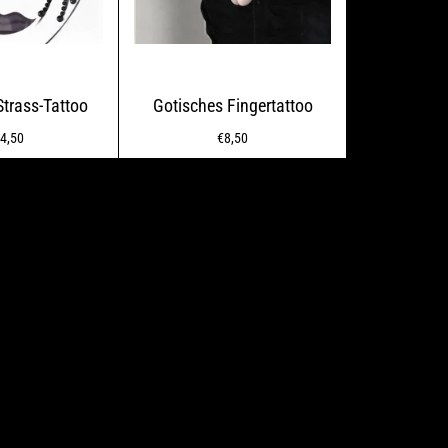
Strass-Tattoo
Gotisches Fingertattoo
rmaler
Normaler
4,50
€8,50
eis
Preis