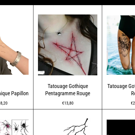
Tatouage Gothique
Tatouage Got
ique Papillon
Pentagramme Rouge
R
Normaler
No
8,20
€13,80
€2
Preis
Pr