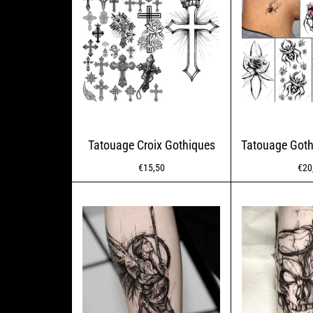
Tatouage Croix Gothiques
Tatouage Goth
Normaler
Nor
€15,50
€20
Preis
Prei