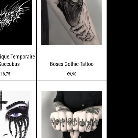
ique Temporaire
 Succubus
Böses Gothic-Tattoo
Normaler
€18,75
€9,90
Preis