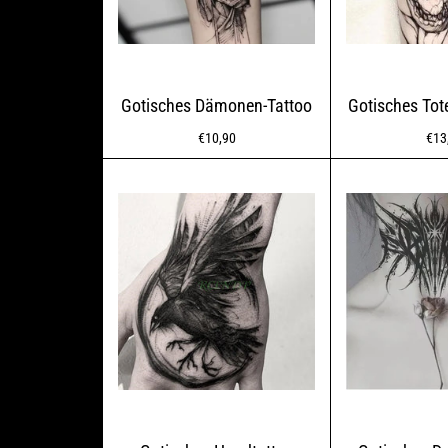
Gotisches Dämonen-Tattoo
Gotisches Tot
Normaler
Nor
€10,90
€13
Preis
Prei