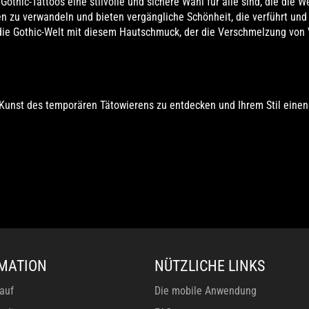
thic-Tattoos eine stilvolle und sichere Wahl für alle sind, die die W
n zu verwandeln und bieten vergängliche Schönheit, die verführt und f
 die Gothic-Welt mit diesem Hautschmuck, der die Verschmelzung von 
 Kunst des temporären Tätowierens zu entdecken und Ihrem Stil einen
MATION
NÜTZLICHE LINKS
auf
Die mobile Anwendung