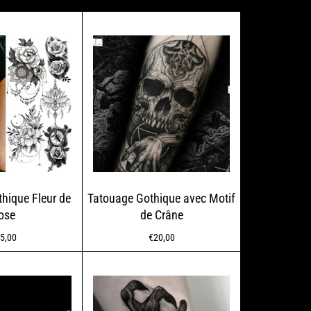
hique Fleur de
Tatouage Gothique avec Motif
ose
de Crâne
rmaler
Normaler
5,00
€20,00
eis
Preis