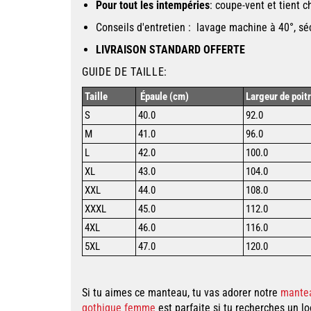
Pour tout les intempéries
: coupe-vent et tient 
Conseils d'entretien : lavage machine à 40°, s
LIVRAISON STANDARD OFFERTE
GUIDE DE TAILLE:
Taille
Épaule (cm)
Largeur de poit
S
40.0
92.0
M
41.0
96.0
L
42.0
100.0
XL
43.0
104.0
XXL
44.0
108.0
XXXL
45.0
112.0
4XL
46.0
116.0
5XL
47.0
120.0
Si tu aimes ce
manteau
, tu vas adorer notre
mantea
gothique femme
est parfaite si tu recherches un l