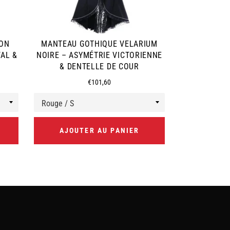
SON
MANTEAU GOTHIQUE VELARIUM
CAPE ST
VAL &
NOIRE – ASYMÉTRIE VICTORIENNE
WARDEN – M
& DENTELLE DE COUR
CAPUCHE & 
Prix
€101,60
régulier
AJOUTER AU PANIER
AJOUT