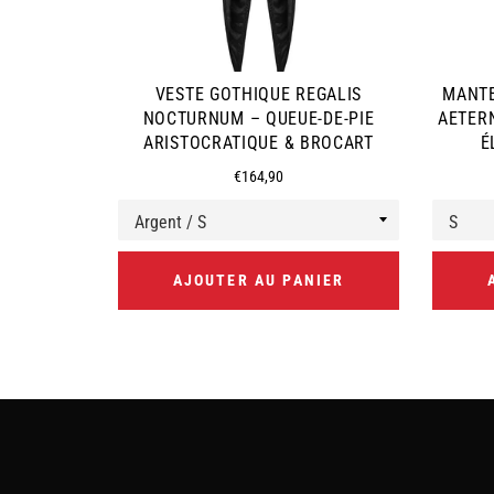
VESTE GOTHIQUE REGALIS
MANTE
NOCTURNUM – QUEUE-DE-PIE
AETER
ARISTOCRATIQUE & BROCART
É
Prix
€164,90
régulier
AJOUTER AU PANIER