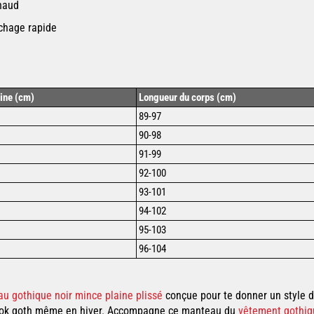
chaud
échage rapide
rine (cm)
Longueur du corps (cm)
89-97
90-98
91-99
92-100
93-101
94-102
95-103
96-104
u gothique noir mince plaine plissé
c
onçue pour te donner un style
ook
goth même en hiver
. Accompagne ce
manteau
du
vêtement
gothi