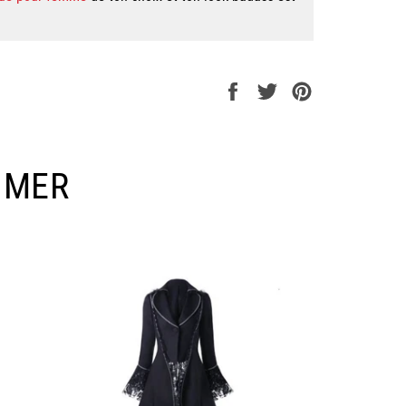
Partager
Tweeter
Épingler
sur
sur
sur
Facebook
Twitter
Pinterest
IMER