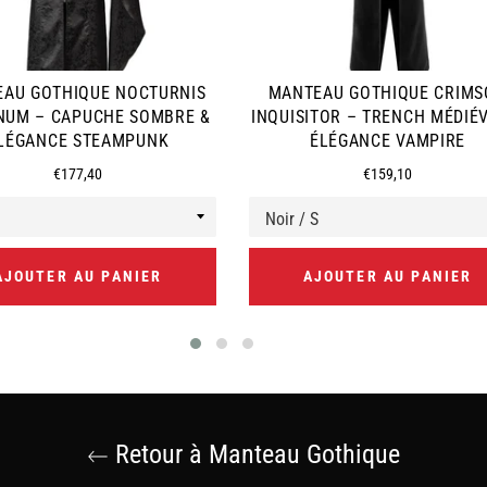
AU GOTHIQUE NOCTURNIS
MANTEAU GOTHIQUE CRIM
NUM – CAPUCHE SOMBRE &
INQUISITOR – TRENCH MÉDIÉ
LÉGANCE STEAMPUNK
ÉLÉGANCE VAMPIRE
Prix
Prix
€177,40
€159,10
régulier
régulier
AJOUTER AU PANIER
AJOUTER AU PANIER
Retour à Manteau Gothique