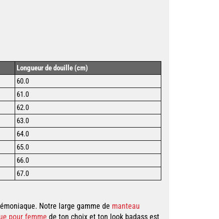
Longueur de douille (cm)
60.0
61.0
62.0
63.0
64.0
65.0
66.0
67.0
 démoniaque. Notre large gamme de
manteau
que pour femme
de ton choix et ton look badass est