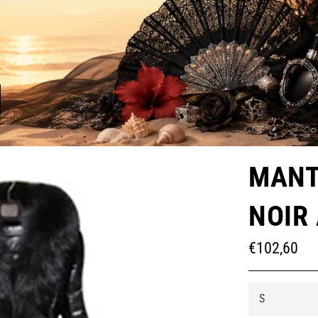
MANT
NOIR
Prix
€102,60
régulier